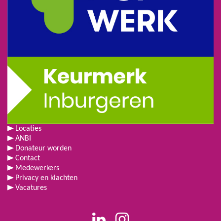
Locaties
ANBI
Donateur worden
Contact
Medewerkers
Privacy en klachten
Vacatures