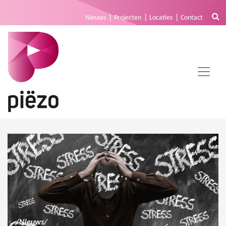
Nieuws
Projecten
Locaties
Contact
/
Nieuws
/