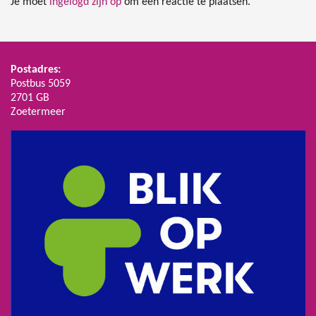
Je moet
ingelogd zijn op
om een reactie te plaatsen.
Postadres:
Postbus 5059
2701 GB
Zoetermeer