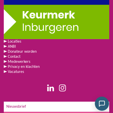
Locaties
ANBI
Donateur worden
Contact
Medewerkers
Privacy en klachten
Vacatures