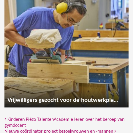
Vrijwilligers gezocht voor de houtwerkplaats
Bericht Navigatie
Kinderen Piëzo TalentenAcademie leren over het beroep van
gymdocent
Nieuwe coördinator project bezoekvrouwen en -mannen