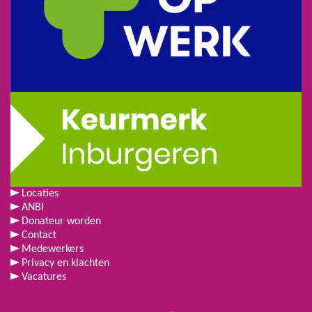
Locaties
ANBI
Donateur worden
Contact
Medewerkers
Privacy en klachten
Vacatures