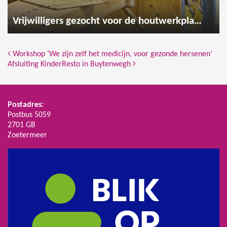
Vrijwilligers gezocht voor de houtwerkplaats
Bericht Navigatie
Workshop ‘We zijn zelf het medicijn, voor gezonde hersenen’
Afsluiting KinderResto in Buytenwegh
Postadres:
Postbus 5059
2701 GB
Zoetermeer