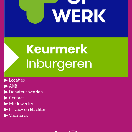
Locaties
ANBI
Donateur worden
Contact
Medewerkers
Privacy en klachten
Vacatures