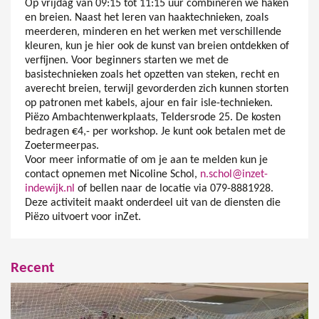
Op vrijdag van 09:15 tot 11:15 uur combineren we haken
en breien. Naast het leren van haaktechnieken, zoals
meerderen, minderen en het werken met verschillende
kleuren, kun je hier ook de kunst van breien ontdekken of
verfijnen. Voor beginners starten we met de
basistechnieken zoals het opzetten van steken, recht en
averecht breien, terwijl gevorderden zich kunnen storten
op patronen met kabels, ajour en fair isle-technieken.
Piëzo Ambachtenwerkplaats, Teldersrode 25. De kosten
bedragen €4,- per workshop. Je kunt ook betalen met de
Zoetermeerpas.
Voor meer informatie of om je aan te melden kun je
contact opnemen met Nicoline Schol,
n.schol@inzet-
indewijk.nl
of bellen naar de locatie via 079-8881928.
Deze activiteit maakt onderdeel uit van de diensten die
Piëzo uitvoert voor inZet.
Recent