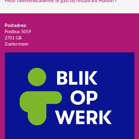
Piëzo TalentenAcademie te gast bij restaurant Hudson
Postadres:
Postbus 5059
2701 GB
Zoetermeer