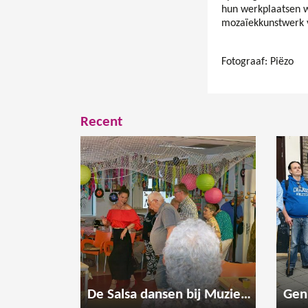
hun werkplaatsen w
mozaïekkunstwerk 
Fotograaf: Piëzo
Recent
De Salsa dansen bij Muzieksalon Meerzicht