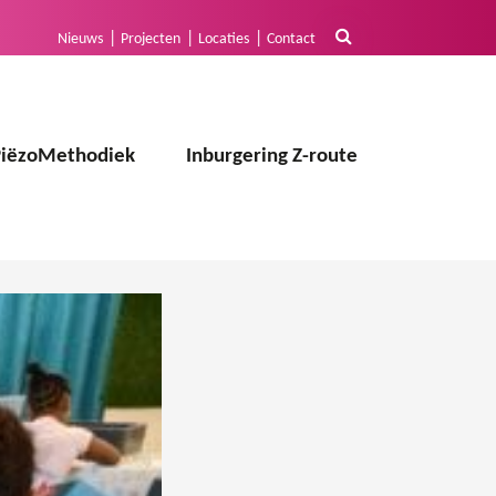
Nieuws
Projecten
Locaties
Contact
PiëzoMethodiek
Inburgering Z-route