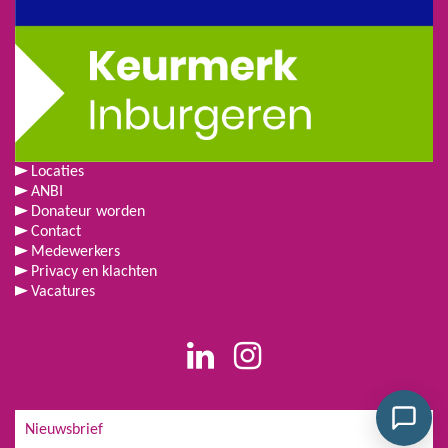
Locaties
ANBI
Donateur worden
Contact
Medewerkers
Privacy en klachten
Vacatures