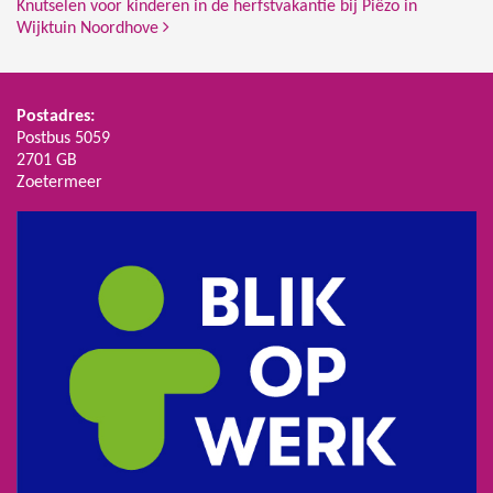
Knutselen voor kinderen in de herfstvakantie bij Piëzo in
Wijktuin Noordhove
Postadres:
Postbus 5059
2701 GB
Zoetermeer