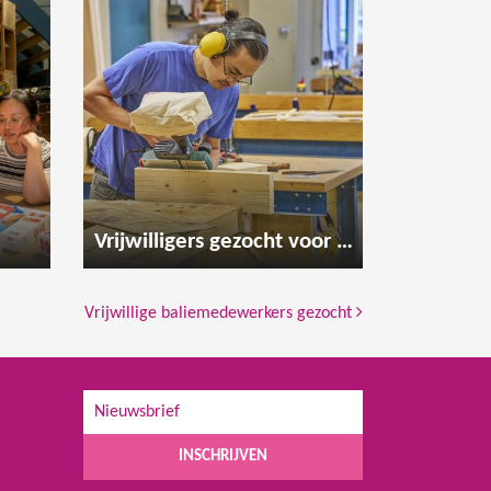
Vrijwilligers gezocht voor de houtwerkplaats
Vrijwillige baliemedewerkers gezocht