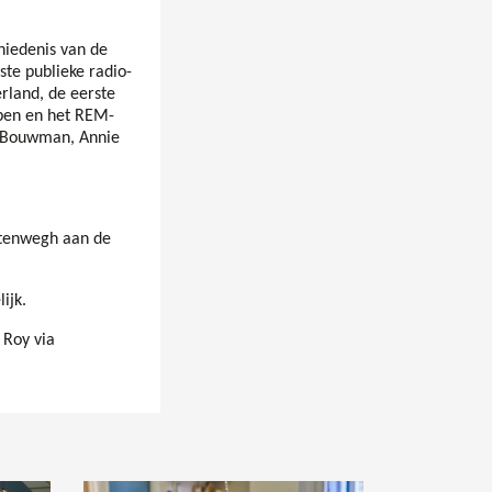
iedenis van de
ste publieke radio-
rland, de eerste
epen en het REM-
s Bouwman, Annie
ytenwegh aan de
ijk.
 Roy via