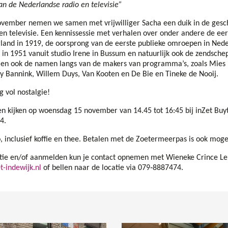
an de Nederlandse radio en televisie”
ember nemen we samen met vrijwilliger Sacha een duik in de gesch
n televisie. Een kennissessie met verhalen over onder andere de eer
rland in 1919, de oorsprong van de eerste publieke omroepen in Nede
g in 1951 vanuit studio Irene in Bussum en natuurlijk ook de zendsch
omen ook de namen langs van de makers van programma’s, zoals Mie
y Bannink, Willem Duys, Van Kooten en De Bie en Tineke de Nooij.
 vol nostalgie!
en kijken op woensdag 15 november van 14.45 tot 16:45 bij inZet Bu
4.
 inclusief koffie en thee. Betalen met de Zoetermeerpas is ook mogel
tie en/of aanmelden kun je contact opnemen met Wieneke Crince Le
t-indewijk.nl
of bellen naar de locatie via 079‑8887474.