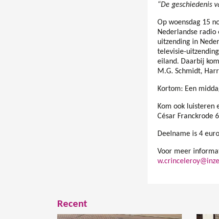
“De geschiedenis v
Op woensdag 15 nov
Nederlandse radio e
uitzending in Nede
televisie-uitzendin
eiland. Daarbij k
M.G. Schmidt, Harr
Kortom: Een middag
Kom ook luisteren 
César Franckrode 6
Deelname is 4 euro,
Voor meer informa
w.crinceleroy@inze
Recent