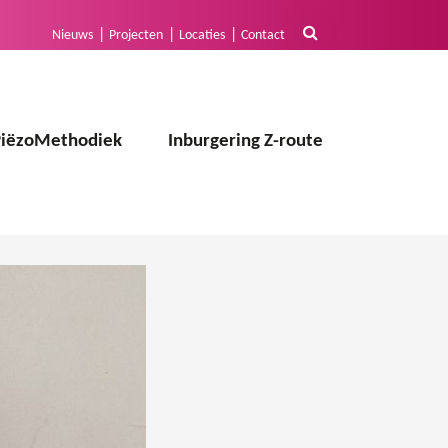
Nieuws
Projecten
Locaties
Contact
PiëzoMethodiek
Inburgering Z-route