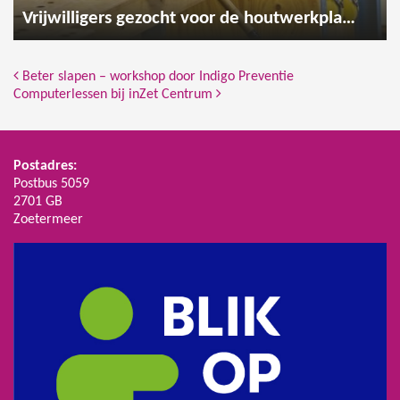
Vrijwilligers gezocht voor de houtwerkplaats
Bericht Navigatie
Beter slapen – workshop door Indigo Preventie
Computerlessen bij inZet Centrum
Postadres:
Postbus 5059
2701 GB
Zoetermeer