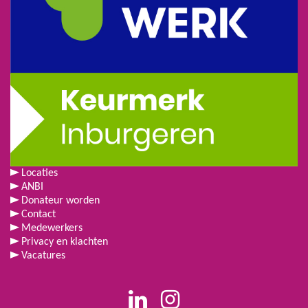
Locaties
ANBI
Donateur worden
Contact
Medewerkers
Privacy en klachten
Vacatures