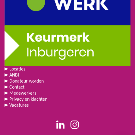
Locaties
ANBI
Donateur worden
Contact
Medewerkers
Privacy en klachten
Vacatures