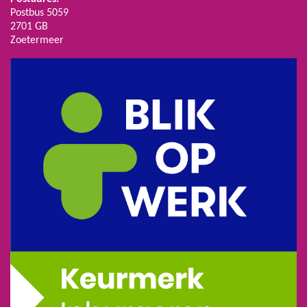
Postbus 5059
2701 GB
Zoetermeer