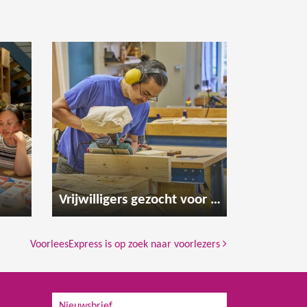
Vrijwilligers gezocht voor de houtwerkplaats
VoorleesExpress is op zoek naar voorlezers