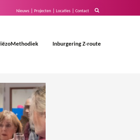
Nieuws
Projecten
Locaties
Contact
PiëzoMethodiek
Inburgering Z-route