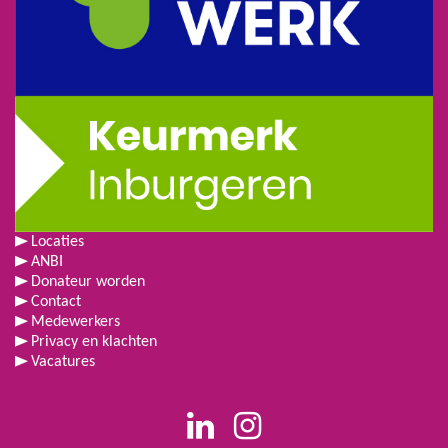
Locaties
ANBI
Donateur worden
Contact
Medewerkers
Privacy en klachten
Vacatures