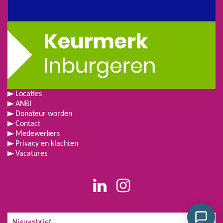
Locaties
ANBI
Donateur worden
Contact
Medewerkers
Privacy en klachten
Vacatures