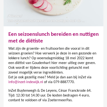
/
Nieuws
/
Een seizoenslunch bereiden en nuttigen met de diëtiste
Een seizoenslunch bereiden en nuttigen
met de diëtiste
Wat zijn de groente- en fruitsoorten die vooral in dit
seizoen groeien? Hoe verwerk je deze in een gezonde en
lekkere lunch? Op woensdagmiddag 18 mei 2022 komt
een diëtist van Goudenhart hier meer uitleg over geven.
Ook wordt er tijdens deze voorlichting geluncht met
zoveel mogelijk verse ingrediënten.
Eet je ook gezellig mee? Meld je dan aan bij inZet via
info@inzet-indewijk.nl
of via 079-8887770.
InZet Buytenwegh & De Leyens, César Franckrode 64.
Tijd: 12:30 tot 14:30 uur. De kosten bedragen 4 euro,
contant te voldoen of via ZoetermeerPas.