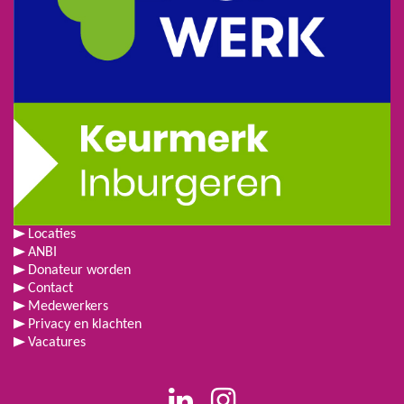
Locaties
ANBI
Donateur worden
Contact
Medewerkers
Privacy en klachten
Vacatures