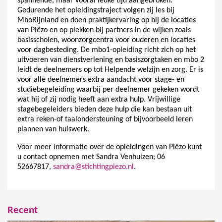
spannende, maar vooral leuke tijd aangebroken.
Gedurende het opleidingstraject volgen zij les bij
MboRijnland en doen praktijkervaring op bij de locaties
van Piëzo en op plekken bij partners in de wijken zoals
basisscholen, woonzorgcentra voor ouderen en locaties
voor dagbesteding. De mbo1-opleiding richt zich op het
uitvoeren van dienstverlening en basiszorgtaken en mbo 2
leidt de deelnemers op tot Helpende welzijn en zorg. Er is
voor alle deelnemers extra aandacht voor stage- en
studiebegeleiding waarbij per deelnemer gekeken wordt
wat hij of zij nodig heeft aan extra hulp. Vrijwillige
stagebegeleiders bieden deze hulp die kan bestaan uit
extra reken-of taalondersteuning of bijvoorbeeld leren
plannen van huiswerk.
Voor meer informatie over de
opleiding
en van Piëzo kunt
u contact opnemen met Sandra Venhuizen; 06
52667817,
sandra@stichtingpiezo.nl
.
Recent