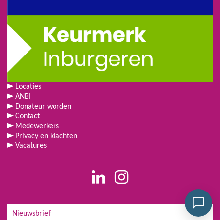
Locaties
ANBI
Donateur worden
Contact
Medewerkers
Privacy en klachten
Vacatures