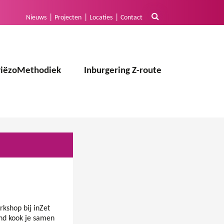
Nieuws
Projecten
Locaties
Contact
PiëzoMethodiek
Inburgering Z-route
kshop bij inZet
end kook je samen