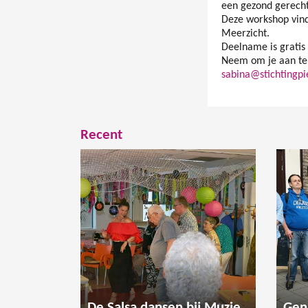
een gezond gerecht
Deze workshop vindt
Meerzicht.
Deelname is gratis 
Neem om je aan te 
sabina@stichtingpi
Recent
De Salsa dansen bij Muzieksalon Meerzicht