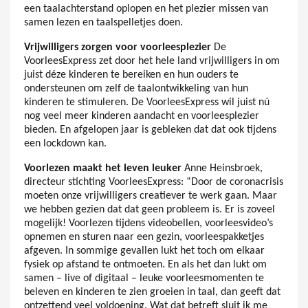
een taalachterstand oplopen en het plezier missen van
samen lezen en taalspelletjes doen.
Vrijwilligers zorgen voor voorleesplezier
De
VoorleesExpress zet door het hele land vrijwilligers in om
juist déze kinderen te bereiken en hun ouders te
ondersteunen om zelf de taalontwikkeling van hun
kinderen te stimuleren. De VoorleesExpress wil juist nú
nog veel meer kinderen aandacht en voorleesplezier
bieden. En afgelopen jaar is gebleken dat dat ook tijdens
een lockdown kan.
Voorlezen maakt het leven leuker
Anne Heinsbroek,
directeur stichting VoorleesExpress: “Door de coronacrisis
moeten onze vrijwilligers creatiever te werk gaan. Maar
we hebben gezien dat dat geen probleem is. Er is zoveel
mogelijk! Voorlezen tijdens videobellen, voorleesvideo’s
opnemen en sturen naar een gezin, voorleespakketjes
afgeven. In sommige gevallen lukt het toch om elkaar
fysiek op afstand te ontmoeten. En als het dan lukt om
samen – live of digitaal – leuke voorleesmomenten te
beleven en kinderen te zien groeien in taal, dan geeft dat
ontzettend veel voldoening. Wat dat betreft sluit ik me