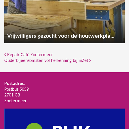
Vrijwilligers gezocht voor de houtwerkplaats
Bericht Navigatie
Repair Café Zoetermeer
Ouderbijeenkomsten vol herkenning bij inZet
Postadres:
Postbus 5059
2701 GB
Zoetermeer