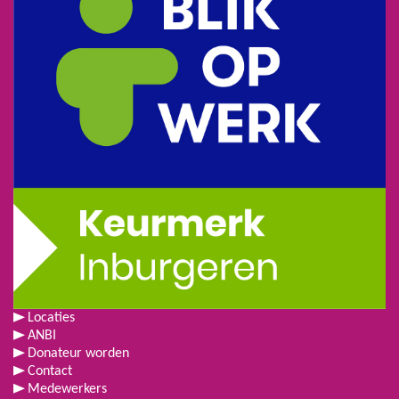
Locaties
ANBI
Donateur worden
Contact
Medewerkers