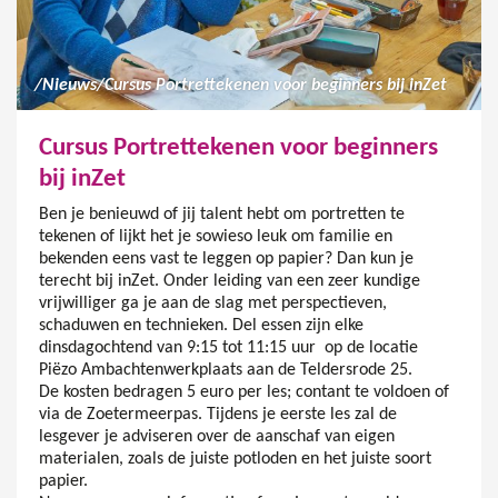
/
Nieuws
/
Cursus Portrettekenen voor beginners bij inZet
Cursus Portrettekenen voor beginners
bij inZet
Ben je benieuwd of jij talent hebt om portretten te
tekenen of lijkt het je sowieso leuk om familie en
bekenden eens vast te leggen op papier? Dan kun je
terecht bij inZet. Onder leiding van een zeer kundige
vrijwilliger ga je aan de slag met perspectieven,
schaduwen en technieken. Del essen zijn elke
dinsdagochtend van 9:15 tot 11:15 uur op de locatie
Piëzo Ambachtenwerkplaats aan de Teldersrode 25.
De kosten bedragen 5 euro per les; contant te voldoen of
via de Zoetermeerpas. Tijdens je eerste les zal de
lesgever je adviseren over de aanschaf van eigen
materialen, zoals de juiste potloden en het juiste soort
papier.