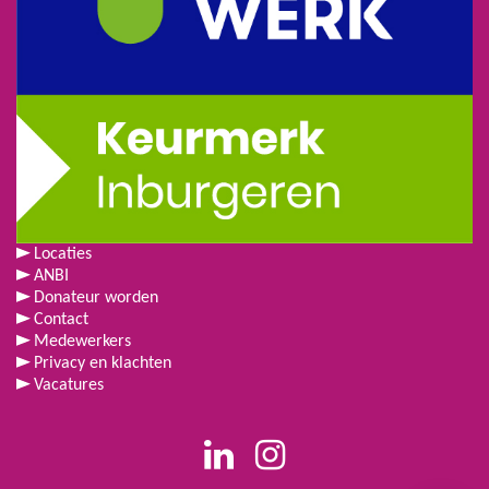
Locaties
ANBI
Donateur worden
Contact
Medewerkers
Privacy en klachten
Vacatures