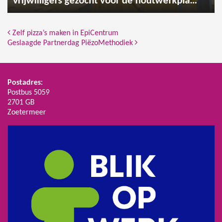
Vrijwilligers gezocht voor de houtwerkplaats
Bericht Navigatie
Zelf pizza’s maken in EpiCentrum
Geslaagde Partnerdag PiëzoMethodiek
Postadres:
Postbus 5059
2701 GB
Zoetermeer