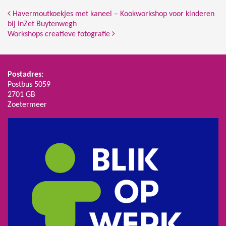
Bericht Navigatie
Havermoutkoekjes met kaneel – Kookworkshop voor kinderen
bij inZet Buytenwegh
Workshops creatieve fotografie
Postadres:
Postbus 5059
2701 GB
Zoetermeer