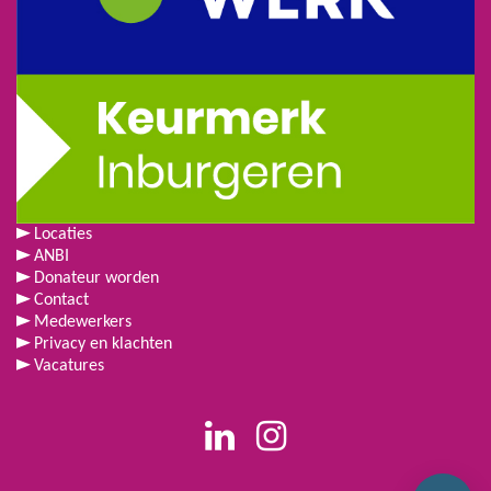
Locaties
ANBI
Donateur worden
Contact
Medewerkers
Privacy en klachten
Vacatures