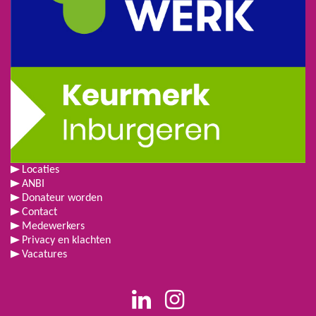
Locaties
ANBI
Donateur worden
Contact
Medewerkers
Privacy en klachten
Vacatures